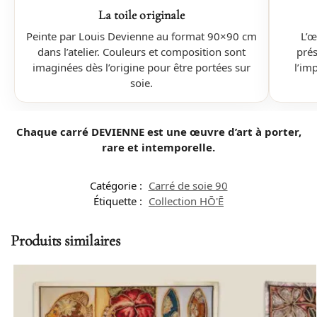
La toile originale
Peinte par Louis Devienne au format 90×90 cm
L’œ
dans l’atelier. Couleurs et composition sont
prés
imaginées dès l’origine pour être portées sur
l’imp
soie.
Chaque carré DEVIENNE est une œuvre d’art à porter,
rare et intemporelle.
Catégorie :
Carré de soie 90
Étiquette :
Collection HŌ'Ē
Produits similaires