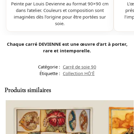
Peinte par Louis Devienne au format 90×90 cm
L’œ
dans l’atelier. Couleurs et composition sont
prés
imaginées dès l’origine pour être portées sur
l’imp
soie.
Chaque carré DEVIENNE est une œuvre d’art à porter,
rare et intemporelle.
Catégorie :
Carré de soie 90
Étiquette :
Collection HŌ'Ē
Produits similaires